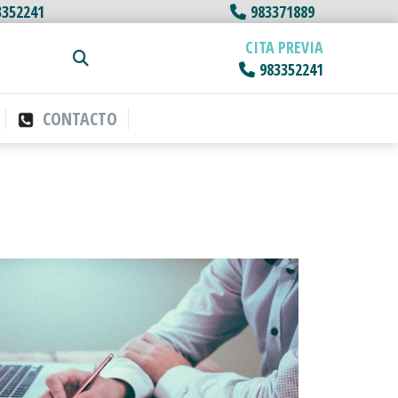
3352241
983371889
CITA PREVIA
983352241
CONTACTO