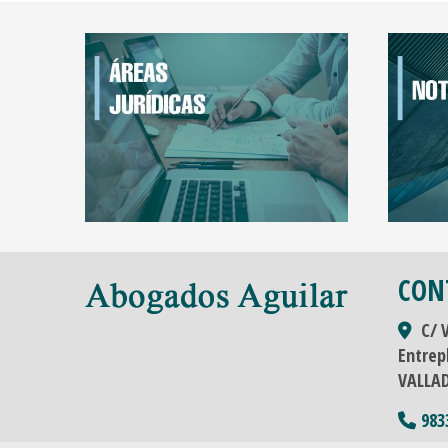
CON
C/ 
Entrep
VALLA
983