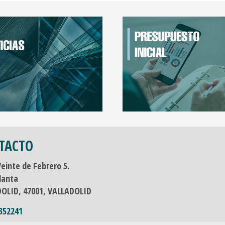
TACTO
Veinte de Febrero 5.
lanta
DOLID,
47001,
VALLADOLID
352241