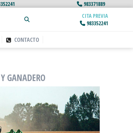
3352241
983371889
CITA PREVIA
983352241
CONTACTO
 Y GANADERO